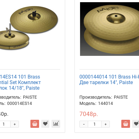
14ES14 101 Brass
0000144014 101 Brass Hi-
ntial Set Комплект
Две тарелки 14", Paiste
лок 14/18", Paiste
зводитель:
PAISTE
Производитель:
PAISTE
ль:
000014ES14
Модель:
144014
7048р.
0р.
-
+
+