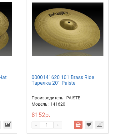
Hat
0000141620 101 Brass Ride
000063
Тарелка 20", Paiste
тарелки
Производитель:
PAISTE
Произво
Модель:
141620
Модель:
8152р.
7960р
-
-
+