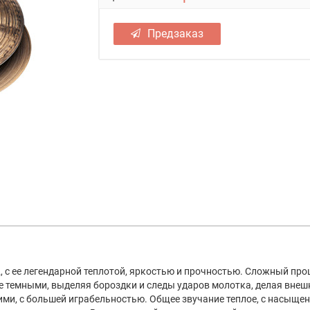
Предзаказ
, с ее легендарной теплотой, яркостью и прочностью. Сложный про
ее темными, выделяя бороздки и следы ударов молотка, делая вне
ими, с большей играбельностью. Общее звучание теплое, с насыще