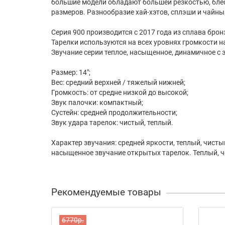
большие модели обладают большей резкостью, блес
размеров. Разнообразие хай-хэтов, сплэши и чайны
Серия 900 производится с 2017 года из сплава брон
Тарелки используются на всех уровнях громкости н
Звучание серии теплое, насыщенное, динамичное с 
Размер: 14";
Вес: средний верхней / тяжелый нижней;
Громкость: от средне низкой до высокой;
Звук палочки: компактный;
Сустейн: средней продолжительности;
Звук удара тарелок: чистый, теплый.
Характер звучания: средней яркости, теплый, чис
насыщенное звучание открытых тарелок. Теплый, ч
Рекомендуемые товары
6770р.