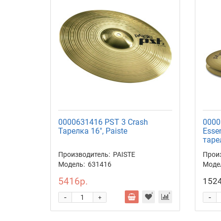
0000631416 PST 3 Crash
0000
Тарелка 16", Paiste
Esse
таре
Производитель:
PAISTE
Прои
Модель:
631416
Моде
5416р.
1524
-
-
+