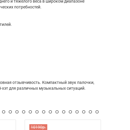
днего и тяжелого веса в широком диапазоне
ческих потребностей.
тилей.
 ровная отзывчивость. Компактный звук палочки,
й-хэт для различных музыкальных ситуаций.
10190р.
9950р.