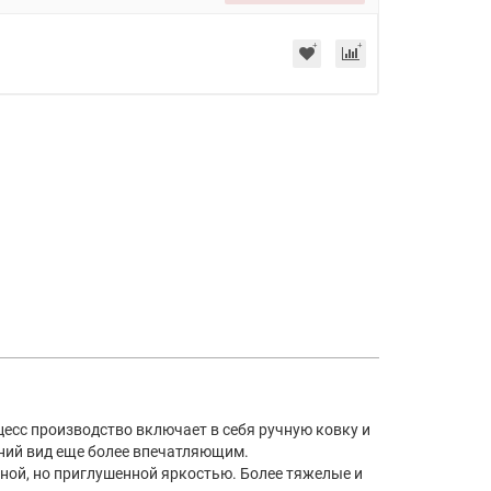
цесс производство включает в себя ручную ковку и
шний вид еще более впечатляющим.
нной, но приглушенной яркостью. Более тяжелые и