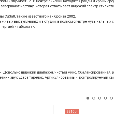
ком и звучностью. В центре линейки находятся райды и крэши сре
 завершают картину, которая охватывает широкий спектр стилисти
зы CuSn8, также известного как бронза 2002.
а живых выступлениях и в студии, в полном спектре музыкальных с
энергией и гибкостью.
тый. Довольно широкий диапазон, чистый микс. Сбалансированная,
еткий звук удара тарелок. Артикулированный, контролируемый ха
8810р.