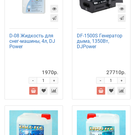
D-08 Жидкость для
DF-1500S Генератор
снег-машины, 4л, DJ
дыма, 1350Вт,
Power
DJPower
1970р.
27710р.
-
-
+
+