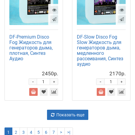
DF-Premium Disco
DF-Slow Disco Fog
Fog Жидкость для
Slow Жидкость для
генераторов дыма,
генераторов дыма,
плотная, Синтез
медленного
Аудио
рассеивания, Синтез
аудио
2450р.
2170р.
-
-
+
+
Показать еще
1
2
3
4
5
6
7
>
>|