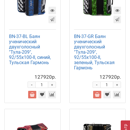
BN-37-BL Баян
BN-37-GR Баян
ученический
ученический
двухголосный
двухголосный
"Тула-209",
"Тула-209",
92/55х100-II, синий,
92/55х100-II,
Тульская Гармонь
зеленый, Тульская
Гармонь
127920р.
127920р.
-
-
+
+