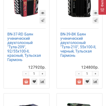
Фильтр
BN-37-RD Баян
BN-39-BK Баян
ученический
ученический
двухголосный
двухголосный
"Тула-209",
"Тула-210", 55х100-II,
92/55х100-II,
черный, Тульская
красный, Тульская
Гармонь
Гармонь
127920р.
124800р.
-
-
+
+