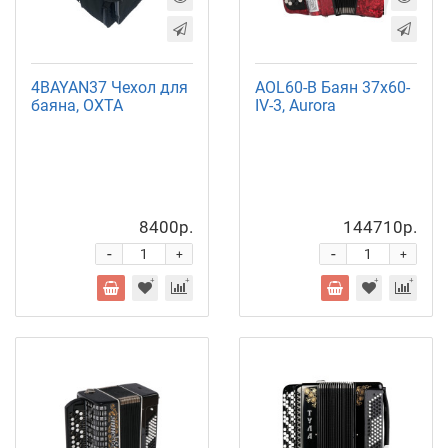
4BAYAN37 Чехол для
AOL60-B Баян 37х60-
баяна, ОХТА
IV-3, Aurora
8400р.
144710р.
-
-
+
+