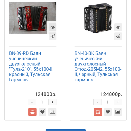
BN-39-RD Баян
BN-40-BK Баян
ученический
ученический
двухголосный
двухголосный
"Тула-210", 55х100-II,
Этюд-205М2, 55х100-
красный, Тульская
II, черный, Тульская
Гармонь
гармонь
124800р.
124800р.
-
-
+
+