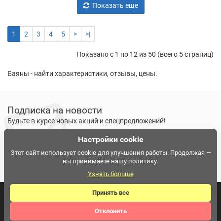
Показать еще
1
2
3
4
5
>
>|
Показано с 1 по 12 из 50 (всего 5 страниц)
Баяны - найти характеристики, отзывы, цены.
Подписка на новости
Будьте в курсе новых акций и спецпредложений!
Настройки cookie
Подписаться
Ознакомлен и согласен с
условиями политики
Этот сайт использует cookie для улучшения работы. Продолжая —
вы принимаете нашу политику.
конфиденциальности
Узнать больше
Принять все
Интернет-магазин музыкальных инструментов МузКлад ©
Отклонить
2026