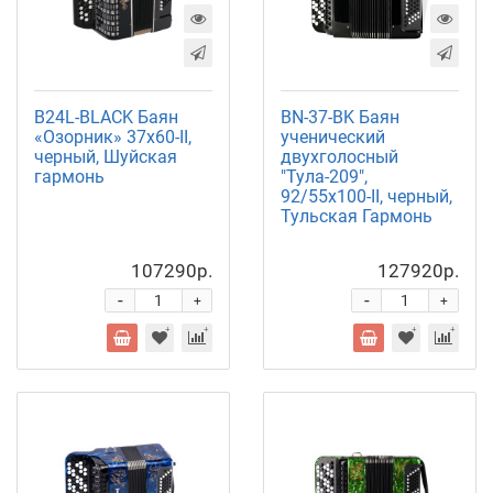
B24L-BLACK Баян
BN-37-BK Баян
«Озорник» 37х60-II,
ученический
черный, Шуйская
двухголосный
гармонь
"Тула-209",
92/55х100-II, черный,
Тульская Гармонь
107290р.
127920р.
-
-
+
+