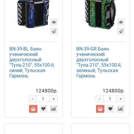
BN-39-BL Баян
BN-39-GR Баян
ученический
ученический
двухголосный
двухголосный
"Тула-210", 55х100-II,
"Тула-210", 55х100-II,
синий, Тульская
зеленый, Тульская
Гармонь
Гармонь
124800р.
124800р.
-
-
+
+