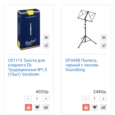
CR1115 Трости для
DF049B Пюпитр,
кларнета Eb
черный с чехлом.
Традиционные №1,5
Soundking
(10шт) Vandoren
4020р.
2480р.
-
-
+
+