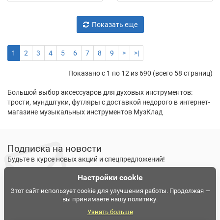
Показать еще
1
2
3
4
5
6
7
8
9
>
>|
Показано с 1 по 12 из 690 (всего 58 страниц)
Большой выбор аксессуаров для духовых инструментов:
трости, мундштуки, футляры с доставкой недорого в интернет-
магазине музыкальных инструментов МузКлад
Подписка на новости
Будьте в курсе новых акций и спецпредложений!
Настройки cookie
Подписаться
Ознакомлен и согласен с
условиями политики
Этот сайт использует cookie для улучшения работы. Продолжая —
вы принимаете нашу политику.
конфиденциальности
Узнать больше