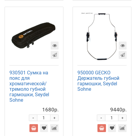
930501 Сумка на
950000 GECKO
пояс для
Держатель губной
хроматической/
гармошки, Seydel
тремоло губной
Sohne
гармошки, Seydel
Sohne
1680р.
9440р.
-
-
+
+