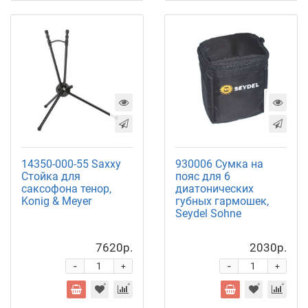
14350-000-55 Saxxy
930006 Сумка на
Стойка для
пояс для 6
саксофона тенор,
диатонических
Konig & Meyer
губных гармошек,
Seydel Sohne
7620р.
2030р.
-
-
+
+