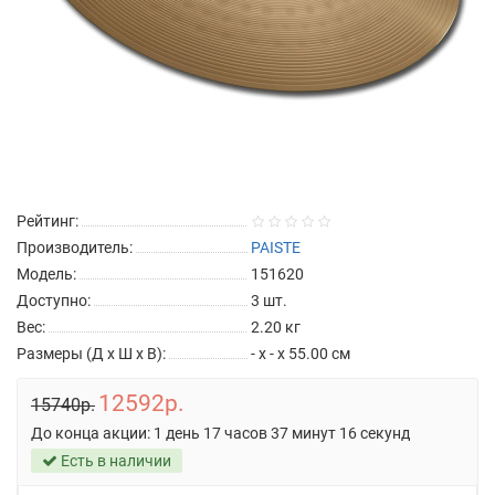
Рейтинг:
Производитель:
PAISTE
Модель:
151620
Доступно:
3
шт.
Вес:
2.20
кг
Размеры (Д x Ш x В):
- x - x 55.00 см
12592р.
15740р.
До конца акции:
1 день 17 часов 37 минут 16 секунд
Есть в наличии