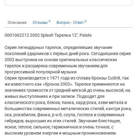
0
0
Описание
Отзывы
Вопрос - Ответ
0001062212 2002 Splash Тарелка 12'', Paiste
Серия легендарных тарелок, определявших звучание
поколений ударников с первых дней рока. Сегодняшняя серия
2002 выстроена на основе оригинальных классических
тарелок и расширена современным звучанием для
прогрессивной популярной музыки.
Серия производится с 1971 года из сплава бронзы CuSn8, так
же известного как «бронза 2002». Тарелки применяются на
значениях громкости от средней мягкой до очень высокой, на
живых выступлениях и при записи. Подходят для
классического рока, блюза, панка, хард-рока, хэви-метала и
большинства современных металических стилей, кантри рока,
ска, рокабилли, фанка, р-н-б, соула, госпела и современных
гибридов, выросших из этих стилей. Звучание блестящее,
ясное, теплое, сильное, гармоничное и очень точное, с
высоким уровнем энергии и мощным проникновением.