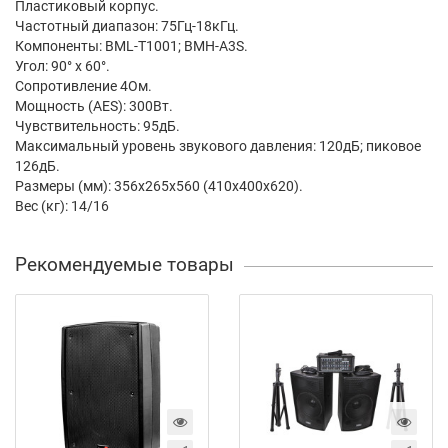
Пластиковый корпус.
Частотный диапазон: 75Гц-18кГц.
Компоненты: BML-T1001; BMH-A3S.
Угол: 90° х 60°.
Сопротивление 4Ом.
Мощность (AES): 300Вт.
Чувствительность: 95дБ.
Максимальный уровень звукового давления: 120дБ; пиковое
126дБ.
Размеры (мм): 356х265х560 (410х400х620).
Вес (кг): 14/16
Рекомендуемые товары