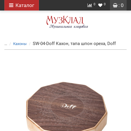
0
0
Каталог
: 0
SW-04-Doff Кахон, тапа шпон ореха, Doff
...
Кахоны