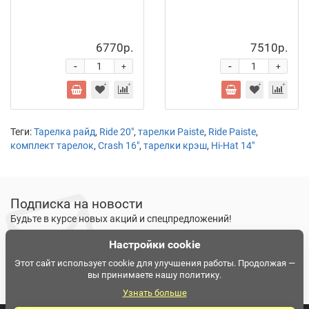
6770р.
7510р.
-
-
+
+
Теги:
Тарелка райд
,
Ride 20"
,
тарелки Paiste
,
Ride Paiste
,
комплект тарелок
,
Crash 16"
,
тарелки крэш
,
Hi-Hat 14"
Подписка на новости
Будьте в курсе новых акций и спецпредложений!
Настройки cookie
Подписаться
Ознакомлен и согласен с
условиями политики
Этот сайт использует cookie для улучшения работы. Продолжая —
вы принимаете нашу политику.
конфиденциальности
Узнать больше