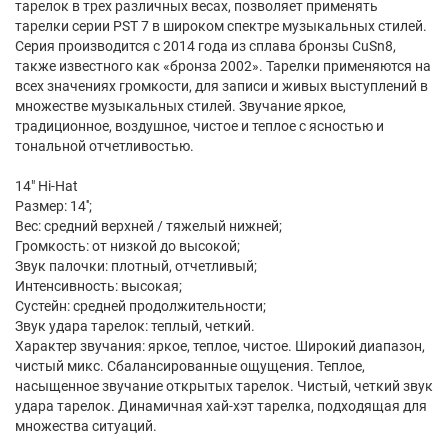
тарелок в трех различных весах, позволяет применять
тарелки серии PST 7 в широком спектре музыкальных стилей.
Серия производится с 2014 года из сплава бронзы CuSn8,
также известного как «бронза 2002». Тарелки применяются на
всех значениях громкости, для записи и живых выступлений в
множестве музыкальных стилей. Звучание яркое,
традиционное, воздушное, чистое и теплое с ясностью и
тональной отчетливостью.
14" Hi-Hat
Размер: 14'';
Вес: средний верхней / тяжелый нижней;
Громкость: от низкой до высокой;
Звук палочки: плотный, отчетливый;
Интенсивность: высокая;
Сустейн: средней продолжительности;
Звук удара тарелок: теплый, четкий.
Характер звучания: яркое, теплое, чистое. Широкий диапазон,
чистый микс. Сбалансированные ощущения. Теплое,
насыщенное звучание открытых тарелок. Чистый, четкий звук
удара тарелок. Динамичная хай-хэт тарелка, подходящая для
множества ситуаций.