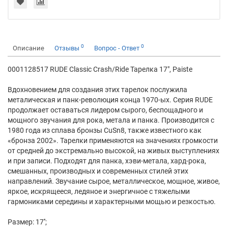
0
0
Описание
Отзывы
Вопрос - Ответ
0001128517 RUDE Classic Crash/Ride Тарелка 17", Paiste
Вдохновением для создания этих тарелок послужила
металическая и панк-революция конца 1970-ых. Серия RUDE
продолжает оставаться лидером сырого, беспощадного и
мощного звучания для рока, метала и панка. Производится с
1980 года из сплава бронзы CuSn8, также известного как
«бронза 2002». Тарелки применяются на значениях громкости
от средней до экстремально высокой, на живых выступлениях
и при записи. Подходят для панка, хэви-метала, хард-рока,
смешанных, производных и современных стилей этих
направлений. Звучание сырое, металлическое, мощное, живое,
яркое, искрящееся, ледяное и энергичное с тяжелыми
гармониками середины и характерными мощью и резкостью.
Размер: 17'';