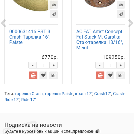
0000631416 PST 3
AC-FAT Artist Concept
Crash Тарелка 16",
Fat Stack M. Garstka
Paiste
Стэк-тарелка 18/16",
Meinl
6770р.
109250р.
-
-
+
+
Теги:
тарелка Crash
,
тарелки Paiste
,
крэш 17"
,
Crash17"
,
Crash-
Ride 17"
,
Ride 17"
Подписка на новости
Будьте в курсе новых акций и спецпредложений!