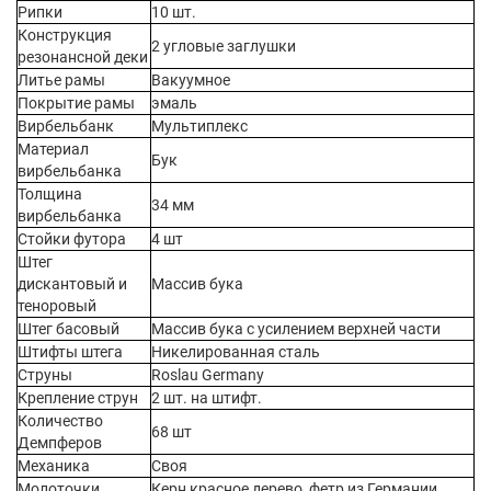
Рипки
10 шт.
Конструкция
2 угловые заглушки
резонансной деки
Литье рамы
Вакуумное
Покрытие рамы
эмаль
Вирбельбанк
Мультиплекс
Материал
Бук
вирбельбанка
Толщина
34 мм
вирбельбанка
Стойки футора
4 шт
Штег
дискантовый и
Массив бука
теноровый
Штег басовый
Массив бука с усилением верхней части
Штифты штега
Никелированная сталь
Струны
Roslau Germany
Крепление струн
2 шт. на штифт.
Количество
68 шт
Демпферов
Механика
Своя
Молоточки
Керн красное дерево, фетр из Германии