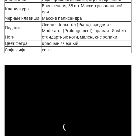
Взвешенная, 88 шт.Массив резонансной
Клавиатура
ели.
Черные клавиши
Массив палисандра
Левая - Unacorda (Piano), средняя -
Педали
Moderator (Prolongement), правая - Sustein
Ноги
стандартные ноги, маленькие ролики
Цвет фетра
красный / черный
Софт-лифт
есть