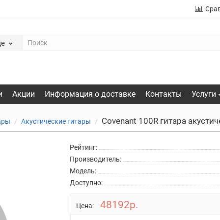
Сра
де
и
Акции
Информация о доставке
Контакты
Услуги
Covenant 100R гитара акустич
ары
Акустические гитары
Рейтинг:
Производитель:
Модель:
Доступно:
48192р.
Цена: