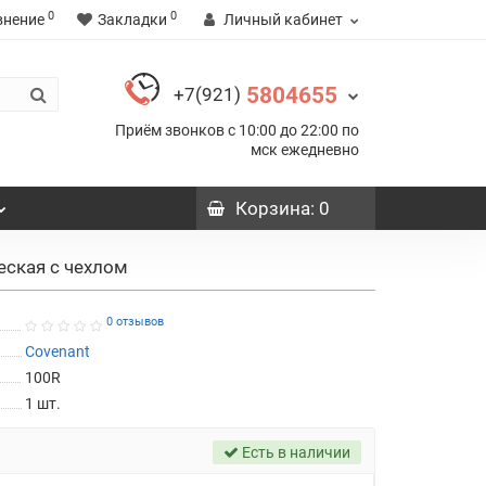
0
0
внение
Закладки
Личный кабинет
5804655
+7(921)
Приём звонков с 10:00 до 22:00 по
мск ежедневно
Корзина
: 0
еская с чехлом
0 отзывов
Covenant
100R
1
шт.
Есть в наличии