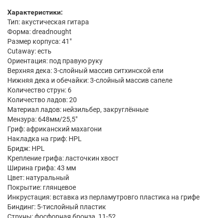
Характеристики:
Тип: акустическая гитара
Форма: dreadnought
Размер корпуса: 41"
Cutaway: есть
Ориентация: под правую руку
Верхняя дека: 3-слойный массив ситхинской ели
Нижняя дека и обечайки: 3-слойный массив сапеле
Количество струн: 6
Количество ладов: 20
Материал ладов: нейзильбер, закруглённые
Мензура: 648мм/25,5"
Гриф: африканский махагони
Накладка на гриф: HPL
Бридж: HPL
Крепление грифа: ласточкин хвост
Ширина грифа: 43 мм
Цвет: натуральный
Покрытие: глянцевое
Инкрустация: вставка из перламутровго пластика на грифе
Биндинг: 5-тислойный пластик
Струны: фосфорная бронза, 11-52