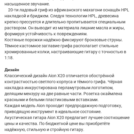
насыщенное звучание.
20-ти ладовый гриф из африканского махагони оснащён HPL
накладкой и бриджем. Следуя технологии HPL, древесина
крепко прессуется и длительно пропитывается специальным
раствором. Он выводит из материала лишние масла и жиры,
формируя устойчивость к повреждениям.
Костяные порожки надёжно фиксируют бронзовые струны.
Тёмное кастомное заглавие грифа располагает стильные
хромированные колки, настраивающие гитару с точностью в
1:18.
Дизайн
Классический дизайн Aion X20 отличается обострённой
контрастностью светлого корпуса и тёмного грифа. Чёрная
накладка инкрустирована перламутровым логотипом,
делящим мензуру на две равные части. Розетка окаймлена
красными и белыми пластиковыми вставками.
Каждая модель Aion проходит предпродажную подготовку,
приводящую инструмент в идеальное состояние.
Акустическая гитара Aion X20 предлагает лучшее соотношение
цены и качества. По бюджетной цене вы приобретёте
надёжную, стильную и стройную гитару.