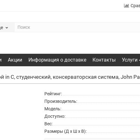
Сра
де
и
Акции
Информация о доставке
Контакты
Услуги
й in C, студенческий, консерваторская система, John Pa
Рейтинг:
Производитель:
Модель:
Доступно:
Вес:
Размеры (Д x Ш x В):