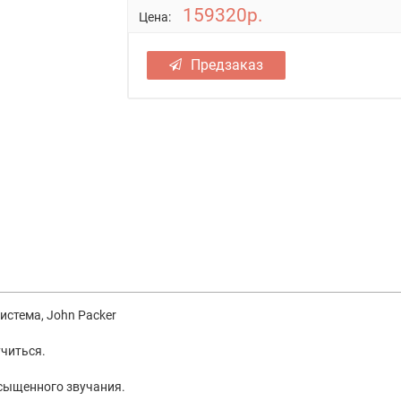
159320р.
Цена:
Предзаказ
истема, John Packer
учиться.
асыщенного звучания.