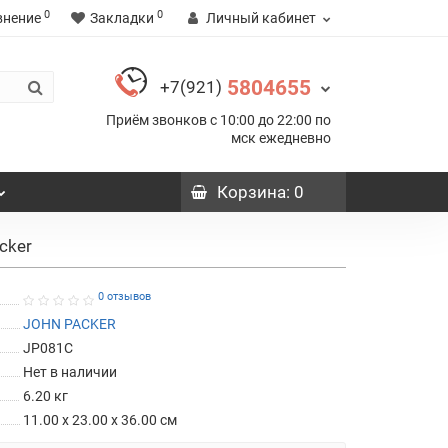
0
0
внение
Закладки
Личный кабинет
5804655
+7(921)
Приём звонков с 10:00 до 22:00 по
мск ежедневно
Корзина
: 0
cker
0 отзывов
JOHN PACKER
JP081C
Нет в наличии
6.20
кг
11.00 x 23.00 x 36.00 см