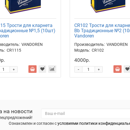
15 Трости для кларнета
CR102 Трости для кларн
радиционные №1,5 (10шт)
Bb Традиционные №2 (10
oren
Vandoren
зводитель:
VANDOREN
Производитель:
VANDOREN
ль:
CR1115
Модель:
CR102
р.
4000р.
-
+
+
а на новости
спецпредложений!
Ознакомлен и согласен с
условиями политики конфиденциаль