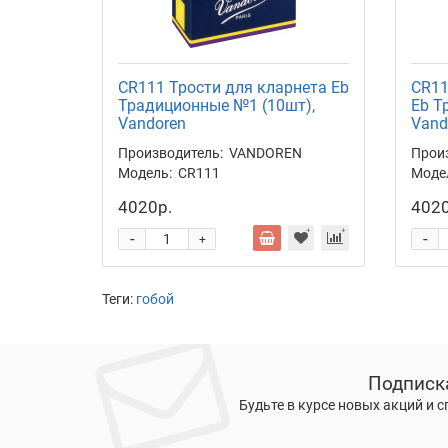
CR111 Трости для кларнета Eb
CR11
Традиционные №1 (10шт),
Eb Т
Vandoren
Vand
Производитель:
VANDOREN
Прои
Модель:
CR111
Моде
4020р.
4020
-
-
+
Теги:
гобой
Подписк
Будьте в курсе новых акций и 