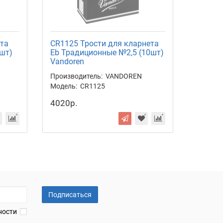
ета
CR1125 Трости для кларнета
CR113 
шт)
Eb Традиционные №2,5 (10шт)
Традиц
Vandoren
Vandor
Производитель:
VANDOREN
Произво
Модель:
CR1125
Модель:
4020р.
4510р.
-
Подписаться
ности