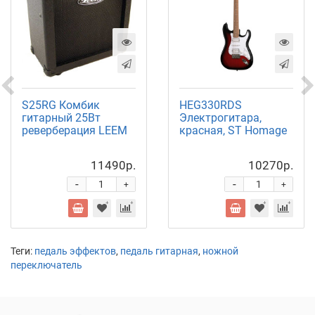
S25RG Комбик
HEG330RDS
гитарный 25Вт
Электрогитара,
реверберация LEEM
красная, ST Homage
11490р.
10270р.
-
-
+
+
Теги:
педаль эффектов
,
педаль гитарная
,
ножной
переключатель