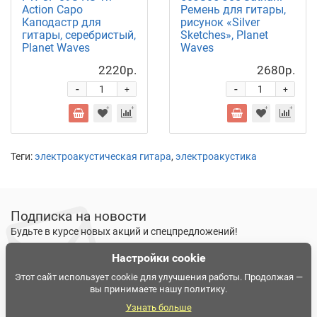
Action Capo
Ремень для гитары,
Каподастр для
рисунок «Silver
гитары, серебристый,
Sketches», Planet
Planet Waves
Waves
2220р.
2680р.
-
-
+
+
Теги:
электроакустическая гитара
,
электроакустика
Подписка на новости
Будьте в курсе новых акций и спецпредложений!
Настройки cookie
Подписаться
Ознакомлен и согласен с
условиями политики
Этот сайт использует cookie для улучшения работы. Продолжая —
вы принимаете нашу политику.
конфиденциальности
Узнать больше