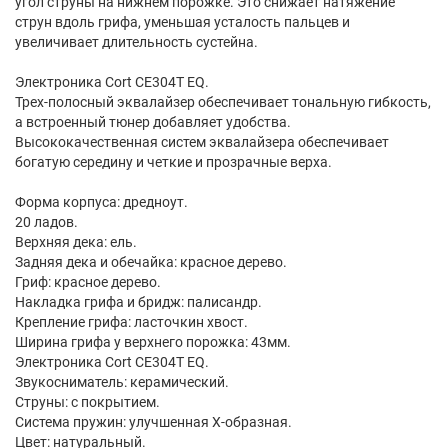
угол струны на нижнем порожке. Это снижает натяжение
струн вдоль грифа, уменьшая усталость пальцев и
увеличивает длительность сустейна.
Электроника Cort CE304T EQ.
Трех-полосный эквалайзер обеспечивает тональную гибкость,
а встроенный тюнер добавляет удобства.
Высококачественная систем эквалайзера обеспечивает
богатую середину и четкие и прозрачные верха.
Форма корпуса: дредноут.
20 ладов.
Верхняя дека: ель.
Задняя дека и обечайка: красное дерево.
Гриф: красное дерево.
Накладка грифа и бридж: палисандр.
Крепление грифа: ласточкин хвост.
Ширина грифа у верхнего порожка: 43мм.
Электроника Cort CE304T EQ.
Звукосниматель: керамический.
Струны: с покрытием.
Система пружин: улучшенная X-образная.
Цвет: натуральный.